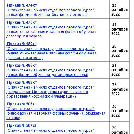
Приказ № 474 ст
13
сентября
"О зачислении в число студентов первого курса"
2022
(очная форма обучения, бюджетная основа)
Приказ № 476 ст
13
"О зачислении в число студентов первого курса"
сентября
(очная, очно-заочная и заочная формы обучения,
2022
договорная основа)
Приказ № 489 ст
20
"О зачислении в число студентов первого курса"
сентября
(очная, очно-заочная и заочная формы обучения,
2022
договорная основа)
Приказ № 496 ст
23
сентября
"О зачислении в число студентов первого курса"
2022
(очная форма обучения, договорная основа)
Приказ № 499 ст
26
"О зачислении в число студентов первого курса"
сентября
(направление Министерства науки и высшего
2022
образования Российской Федерации)
Приказ № 505 ст
30
"О зачислении в число студентов первого курса"
сентября
(очно-заочная и заочная формы обучения, бюджетная
2022
основа)
Приказ № 507 ст
30
"О зачислении в число студентов первого курса"
сентября