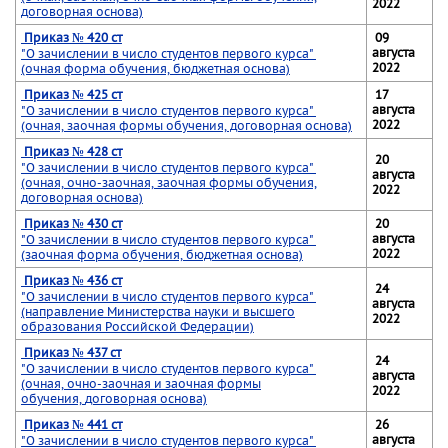
2022
договорная основа)
Приказ № 420 ст
09
августа
"О зачислении в число студентов первого курса"
2022
(очная форма обучения, бюджетная основа)
Приказ № 425 ст
17
августа
"О зачислении в число студентов первого курса"
2022
(очная, заочная формы обучения, договорная основа)
Приказ № 428 ст
20
"О зачислении в число студентов первого курса"
августа
(очная, очно-заочная, заочная формы обучения,
2022
договорная основа)
Приказ № 430 ст
20
августа
"О зачислении в число студентов первого курса"
2022
(заочная форма обучения, бюджетная основа)
Приказ № 436 ст
24
"О зачислении в число студентов первого курса"
августа
(направление Министерства науки и высшего
2022
образования Российской Федерации)
Приказ № 437 ст
24
"О зачислении в число студентов первого курса"
августа
(очная, очно-заочная и заочная формы
2022
обучения,
договорная основа)
Приказ № 441 ст
26
августа
"О зачислении в число студентов первого курса"