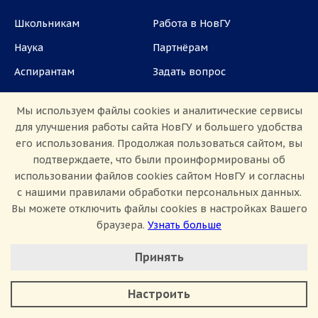
Школьникам
Работа в НовГУ
Наука
Партнёрам
Аспирантам
Задать вопрос
СМИ
Мы используем файлы cookies и аналитические сервисы
для улучшения работы сайта НовГУ и большего удобства
ул. Большая Санкт-Петербургская, 41, каб.
его использования. Продолжая пользоваться сайтом, вы
1101, 1103
подтверждаете, что были проинформированы об
использовании файлов cookies сайтом НовГУ и согласны
Приемная комиссия: +7(8162)33-20-44
с нашими правилами обработки персональных данных.
Вы можете отключить файлы cookies в настройках Вашего
браузера.
Узнать больше
Настроить Cookie
Принять
Минимальные
Аналитические/Функциональные
Сведения об образовательной организации
Настроить
Политика конфиденциальности
Сведения о доходах