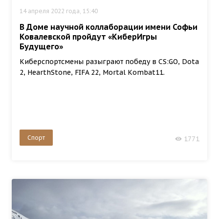
14 апреля 2022 года, 15:40
В Доме научной коллаборации имени Софьи
Ковалевской пройдут «КиберИгры
Будущего»
Киберспортсмены разыграют победу в CS:GO, Dota
2, HearthStone, FIFA 22, Мortal Кombat11.
Спорт
1771