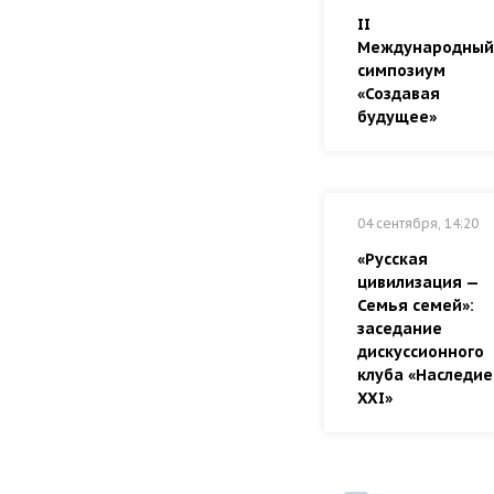
II
Международный
симпозиум
«Создавая
будущее»
04 сентября, 14:20
«Русская
цивилизация —
Семья семей»:
заседание
дискуссионного
клуба «Наследие
XXI»